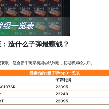
：造什么子弹最赚钱？
获取，适合新手玩家初期尝试制造，初期积累哈夫币。
最赚钱的2级子弹top3一览表
子弹利润
SS197SR
22395
t
22248
mT
22095