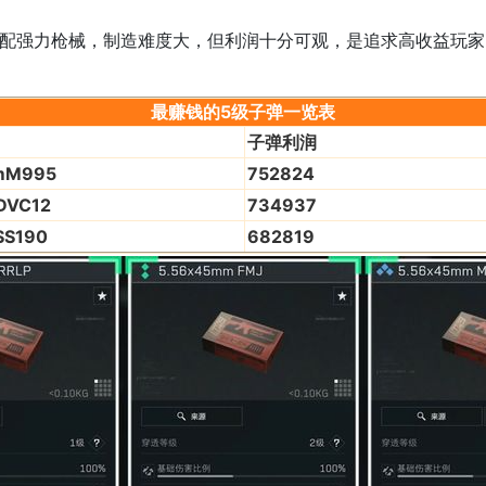
强力枪械，制造难度大，但利润十分可观，是追求高收益玩家
最赚钱的5级子弹一览表
子弹利润
mM995
752824
DVC12
734937
SS190
682819