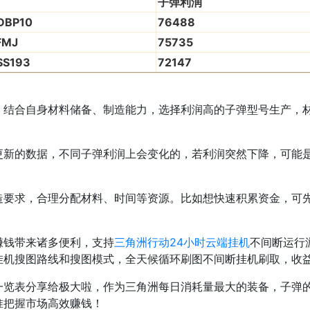
子弹利润
DBP10
76488
FMJ
75735
SS193
72147
合自身材料储备、制造能力，选择利润高的子弹型号生产，材
的数据，不同子弹利润上会变化的，若利润突然下降，可能是
求，合理分配材料、时间等资源。比如想快速积累资金，可先
赚钱带来诸多便利，支持
三角洲行动24小时云端挂机
不间断运行
挂机搜图路线和搜图模式，全天候循环刷图不间断挂机刷取，收
表分享给极大啦，作为三角洲每日消耗量最大的装备，子弹的
准把握市场高效赚钱！