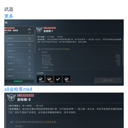
武器
更多
s8金枪客mk4