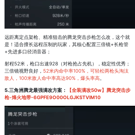
远距离定点架枪、精准狙击的腾龙突击步枪怎么改，这个就
是！适合擅长远程压制的玩家，其核心配置三倍镜+长枪管
+先进多口径消音器；​
射程52米，枪口出速928（对枪抢占先机），稳定性优秀；
三倍镜视野良好，
52米内命中率100%，可轻松两枪头淘汰
敌人，100米敌人命中率高达90%，爆头率高
。
5.三角洲腾龙最强满改方案：
【全装满改50w】腾龙突击步
枪-烽火地带-6GPFE9O00OLGJKSTVIM10