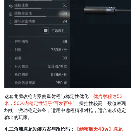
这套龙腾改枪方案侧重射程与稳定性优化；​
优势射程达52
米，50米内稳定性近乎“百发百中”
，操控性较高，数值表现
均衡，激动稳定兼备；​适用中远程精准对枪，适合追求稳定
输出的玩家。
4.三角洲腾龙改装方案与改枪码：
【绝密航天43w】腾龙