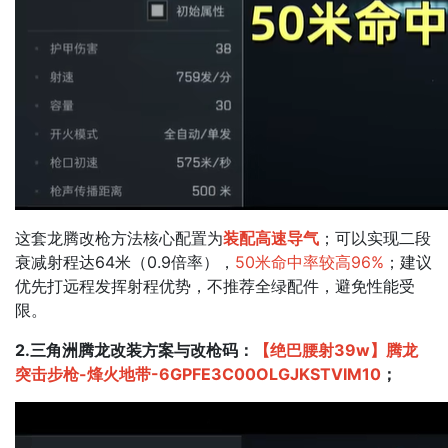
这套龙腾改枪方法核心配置为
装配高速导气
；​可以实现二段
衰减射程达64米（0.9倍率），
50米命中率较高96%
；​建议
优先打远程发挥射程优势，不推荐全绿配件，避免性能受
限。
2.三角洲腾龙改装方案与改枪码：
【绝巴腰射39w】腾龙
突击步枪-烽火地带-6GPFE3C00OLGJKSTVIM10
；