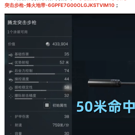
突击步枪-烽火地带-6GPFE7G00OLGJKSTVIM10
；