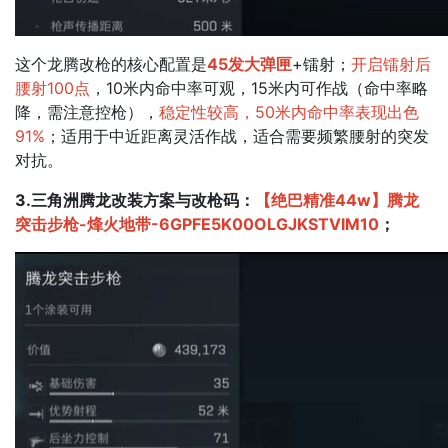
这个龙腾改枪的核心配置是
45发大弹匣
+镭射；
​开启镭射后
腰射100点
，10米内命中率可观，15米内可作战（命中率略
降，需注意控枪），
稳定性较高，50米内命中率表现出色
91%
；​适用于中近距离灵活作战，适合需要频繁腰射的突发
对抗。
3.三角洲腾龙改装方案与改枪码：
【绝巴精准44w】腾龙
突击步枪-烽火地带-6GPFE5K00OLGJKSTVIM10
；