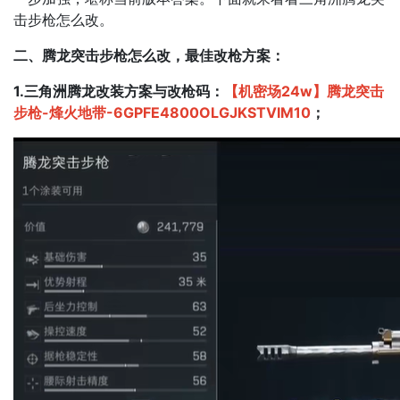
击步枪怎么改。
二、腾龙突击步枪怎么改，最佳改枪方案：
1.三角洲腾龙改装方案与改枪码：
【机密场24w】腾龙突击
步枪-烽火地带-6GPFE4800OLGJKSTVIM10
；