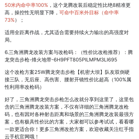
50米内命中率100%
，这个​龙腾改装后稳定性比绝8精准更
高，操控性无明显下降，
可命中百米外目标（命中率
73%
）；​
适用全距离作战，尤其适合需要持续火力输出的高强度对
局。
6.三角洲腾龙改装方案与改枪码：（性价比改枪推荐）：腾
龙突击步枪-烽火地带-6H9PFT805PILMPM3LI695
这个改枪方案25W腾龙突击步枪【机密大坝】队友双倒硬
接三队，无后座、高伤害、腰射开镜性价比超高（100%属
性利用率改枪码）
好了，三角洲腾龙突击步枪怎么改就分享到这里了，这里包
含的三角洲腾龙改装方案，不仅有详细的三角洲腾龙改枪
码，也有因对各种射击距离和场景的三角洲腾龙改装最强方
案，也有极具性价比的方案，大家都可以参考试试，看看哪
一款更适合你！更多三角洲改抢方案，欢迎收藏关注红手指
云手机官网哦！