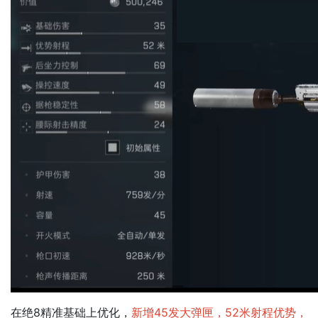
在绝8精准基础上优化，
新增45发大弹匣，52米射程优势，