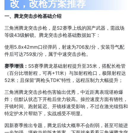
改，改枪方案推荐
一、腾龙突击步枪基础介绍
三角洲腾龙突击步枪，是S2赛季上线的国产武器，需战场
等级43级解锁。腾龙突击步枪基础数据如下：
使用5.8x42mm口径弹药，射速为706发/分，安装导气配
件后可达759发/分，属于中速突击步枪。​
赛季增强：
S5赛季腾龙基础射程提升至35米，搭配长枪管
（百分比增射程，可再+11米）与加射程枪口，极限射程达
52米；且保留“两枪头TDK”特性，远程压制力大幅提升；
三角洲腾龙突击步枪伤害输出优秀，中近距离表现堪称爆
炸；但默认状态下开枪后坐力较高。操控速度方面有牺牲，
开镜时间、跑射延迟、开镜移速受影响，不过在激光镭指和
特定护木片帮助下，实战感受不明显。
因新赛季推出专题，腾龙后续大概率不会削弱，甚至可能进
一步加强，堪称当前版本答案。下面就来看看三角洲腾龙突