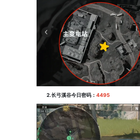
2.长弓溪谷今日密码：
4495