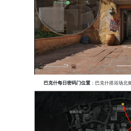
巴克什每日密码门位置
：巴克什搭浴场北