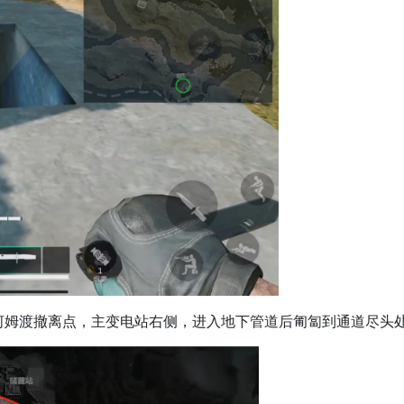
河姆渡撤离点，主变电站右侧，进入地下管道后匍匐到通道尽头