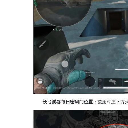
长弓溪谷每日密码门位置：
荒废村庄下方