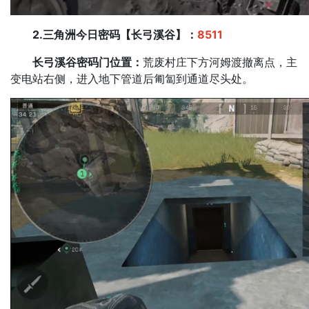
2.三角洲今日密码【长弓溪谷】：
8511
长弓溪谷密码门位置：
荒废村庄下方河姆渡撤离点，主
变电站右侧，进入地下管道后匍匐到通道尽头处。