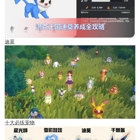
迪莫
十大必练宠物