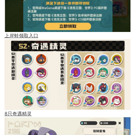
上岸蛙领取入口
8只奇遇精灵