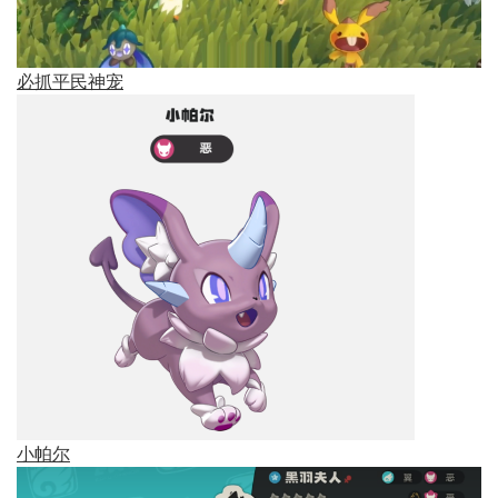
必抓平民神宠
小帕尔