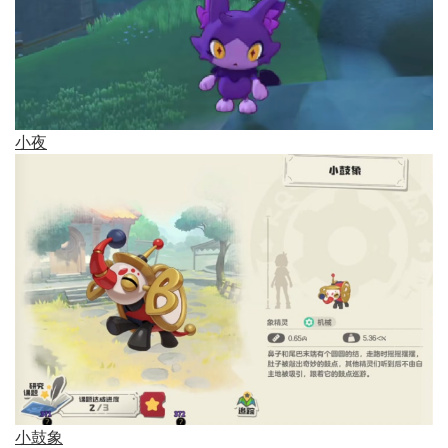
小夜
小鼓象