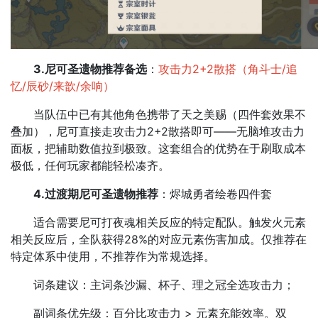
3.尼可圣遗物推荐备选
：
攻击力2+2散搭（角斗士/追
忆/辰砂/来歆/余响）
当队伍中已有其他角色携带了天之美赐（四件套效果不
叠加），尼可直接走攻击力2+2散搭即可——无脑堆攻击力
面板，把辅助数值拉到极致。这套组合的优势在于刷取成本
极低，任何玩家都能轻松凑齐。
4.过渡期尼可圣遗物推荐
：烬城勇者绘卷四件套
适合需要尼可打夜魂相关反应的特定配队。触发火元素
相关反应后，全队获得28%的对应元素伤害加成。仅推荐在
特定体系中使用，不推荐作为常规选择。
词条建议：主词条沙漏、杯子、理之冠全选攻击力；
副词条优先级：百分比攻击力 > 元素充能效率。双