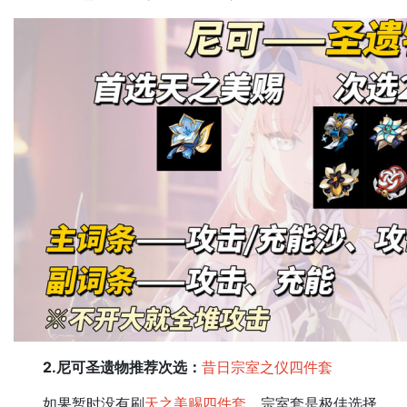
2.尼可圣遗物推荐次选：
昔日宗室之仪四件套
如果暂时没有刷
天之美赐四件套
，宗室套是极佳选择。