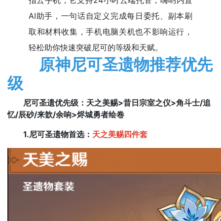
指云手机，它支持24小时云端托管，嗨哟内置
AI助手，一句话自定义完成每日委托、副本刷
取和材料收集，手机电脑关机也不影响运行，
轻松助你快速突破尼可的等级和天赋。
原神尼可圣遗物推荐优先
级
尼可圣遗优先级：天之美赐>昔日宗室之仪>角斗士/追
忆/辰砂/来歆/余响>烬城勇者绘卷
1.尼可圣遗物首选：
天之美赐四件套