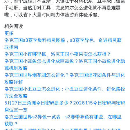
尔，整个流程并不复杂，关键在于材料积累，且等级门槛需
手动肝。当然用对工具，龙息帕尔怎么进化就不再是难题
啦，可以省下大量时间精力体验游戏体验乐趣。
相关阅读
更多
洛克王国s3赛季爆料精灵图鉴，s3赛季异色、奇遇精灵获
取指南
洛克王国小夜哪里抓、洛克王国小夜果实怎么获得？
洛克王国小鼓象怎么进化成巨鼓象？洛克王国小鼓象进化隐
藏机制攻略
洛克王国世界烟花团怎么进化？洛克王国烟花团条件与进化
攻略详解
洛克王国小丑豆豆怎么进化：小丑豆豆进化条件、进化路径
方法全攻略
5月27日三角洲今日密码是多少？2026.1.15今日密码与密码
房位置一览
洛克王国世界s2异色一览表：s2赛季异色有哪些、在哪里
获取？