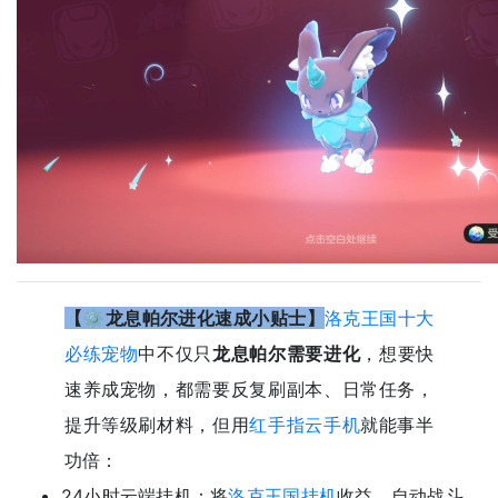
【⚙️龙息帕尔进化速成小贴士】
洛克王国十大
必练宠物
中不仅只
龙息帕尔需要进化
，想要快
速养成宠物，都需要反复刷副本、日常任务，
提升等级刷材料，但用
红手指云手机
就能事半
功倍：
24小时云端挂机：将
洛克王国挂机
收益、自动战斗、