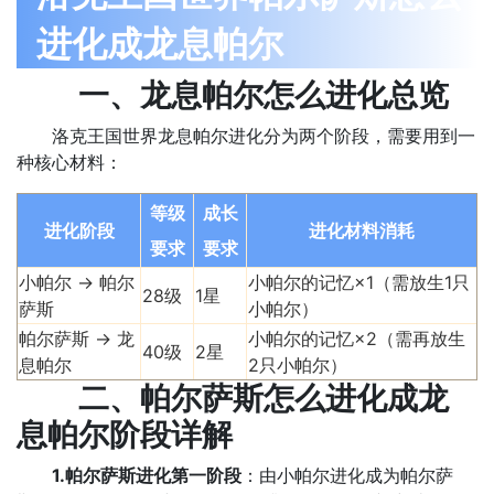
进化成龙息帕尔
一、龙息帕尔怎么进化总览
洛克王国世界龙息帕尔进化分为
两个阶段，需要用到一
种核心材料：
等级
成长
进化阶段
进化材料消耗
要求
要求
小帕尔 → 帕尔
小帕尔的记忆×1（需放生1只
28级
1星
萨斯
小帕尔）
帕尔萨斯 → 龙
小帕尔的记忆×2（需再放生
40级
2星
息帕尔
2只小帕尔）
二、帕尔萨斯怎么进化成龙
息帕尔阶段详解
1.帕尔萨斯进化第一阶段
：由小帕尔进化成为帕尔萨