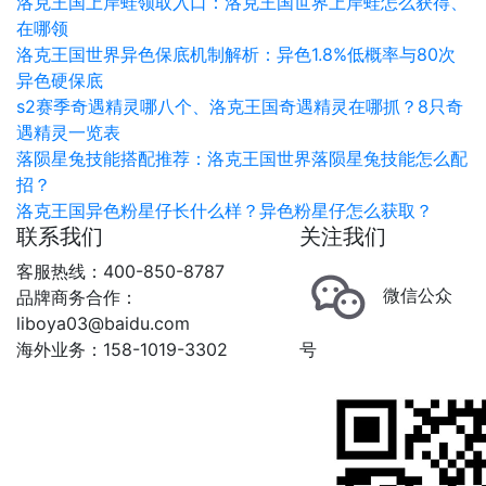
洛克王国上岸蛙领取入口：洛克王国世界上岸蛙怎么获得、
在哪领
洛克王国世界异色保底机制解析：异色1.8%低概率与80次
异色硬保底
s2赛季奇遇精灵哪八个、洛克王国奇遇精灵在哪抓？8只奇
遇精灵一览表
落陨星兔技能搭配推荐：洛克王国世界落陨星兔技能怎么配
招？
洛克王国异色粉星仔长什么样？异色粉星仔怎么获取？
联系我们
关注我们
客服热线：400-850-8787
微信公众
品牌商务合作：
liboya03@baidu.com
海外业务：158-1019-3302
号