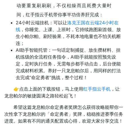
动要重复刷刷刷，不仅枯燥而且耗费大量时
间，红手指云手机带你事半功倍养肝完成：
24小时云端挂机：可以让
洛克王国在云端24小时在
线
，你睡觉、上课、上班时，它持续跑图刷首领、放
生小帕尔帕、刷经验果，不耗本地电量也不怕关机断
连；
AI助手智能托管：一句话定制捕捉、放生攒材料、挂
机练级的全流程任务指令，AI助手就能按照预先设
定，定时执行任务，无需每步都手动点击，后台便能
完成材料积累。养好一只龙息帕尔后，用同样的打法
去完成“命定勇者”挑战，整个过程！
👉点击上面的下载按钮，马上使用
红手指云手机
，让
龙息帕尔的敏捷圆满之路轻松起飞！
希望这篇龙息帕尔命定勇者奖牌怎么获得攻略能帮你一
次性拿下龙息帕尔的「命定勇者」奖牌，稳稳推进赛季任务
进度。如果有不同的通关配置或心得，欢迎大家分享交流！