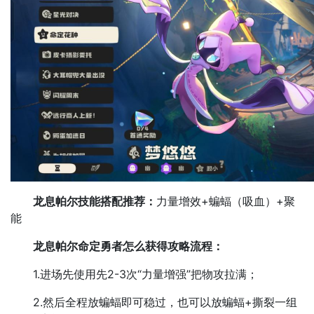
龙息帕尔技能搭配推荐：
力量增效+蝙蝠（吸血）+聚
能
龙息帕尔命定勇者怎么获得攻略流程：
1.进场先使用先2-3次“力量增强”把物攻拉满；
2.然后全程放蝙蝠即可稳过，也可以放蝙蝠+撕裂一组