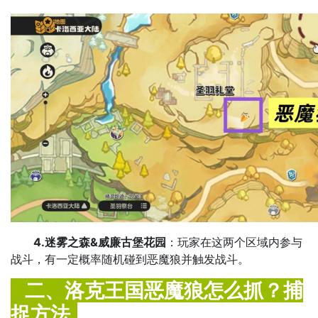
4.迷雾之森&威廉古堡花园
：玩家在这两个区域内参与
战斗，有一定概率随机碰到恶魔狼并触发战斗。
二、洛克王国恶魔狼怎么抓？捕
捉方法