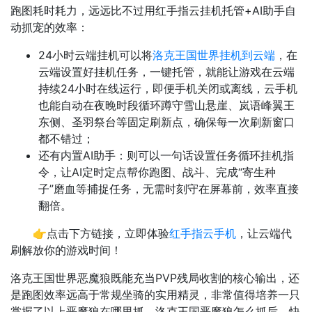
跑图耗时耗力，远远比不过用红手指云挂机托管+AI助手自
动抓宠的效率：
24小时云端挂机可以将
洛克王国世界挂机到云端
，在
云端设置好挂机任务，一键托管，就能让游戏在云端
持续24小时在线运行，即便手机关闭或离线，云手机
也能自动在夜晚时段循环蹲守雪山悬崖、岚语峰翼王
东侧、圣羽祭台等固定刷新点，确保每一次刷新窗口
都不错过；
还有内置AI助手：则可以一句话设置任务循环挂机指
令，让AI定时定点帮你跑图、战斗、完成“寄生种
子”磨血等捕捉任务，无需时刻守在屏幕前，效率直接
翻倍。
👉点击下方链接，立即体验
红手指云手机
，让云端代
刷解放你的游戏时间！
洛克王国世界恶魔狼既能充当PVP残局收割的核心输出，还
是跑图效率远高于常规坐骑的实用精灵，非常值得培养一只
掌握了以上恶魔狼在哪里抓、洛克王国恶魔狼怎么抓后，快