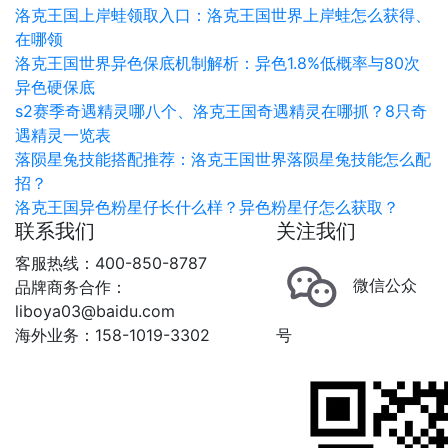
洛克王国上岸蛙领取入口：洛克王国世界上岸蛙怎么获得、
在哪领
洛克王国世界异色保底机制解析：异色1.8%低概率与80次
异色硬保底
s2赛季奇遇精灵哪八个、洛克王国奇遇精灵在哪抓？8只奇
遇精灵一览表
落陨星兔技能搭配推荐：洛克王国世界落陨星兔技能怎么配
招？
洛克王国异色粉星仔长什么样？异色粉星仔怎么获取？
联系我们
关注我们
客服热线：400-850-8787
微信公众
品牌商务合作：
liboya03@baidu.com
海外业务：158-1019-3302
号