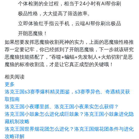
个体检测的全过程，相当于24小时有AI帮你刷
极品性格，大大提高了筛选效率。
立即体验红手指云手机，云端AI帮你刷出极品
开朗恶魔狼！
如果想要发挥恶魔狼收割死神的实力，上面的恶魔狼性格推
荐一定要记牢，你已经抓到了开朗恶魔狼，下一步就该研究
恶魔狼技能搭配了，“吞噬+蝙蝠+先发制人+火焰切割”是恶
魔狼的标准收割流，才是让它真正成型的关键哦！
相关阅读
更多
洛克王国s3赛季爆料精灵图鉴，s3赛季异色、奇遇精灵获
取指南
洛克王国小夜哪里抓、洛克王国小夜果实怎么获得？
洛克王国小鼓象怎么进化成巨鼓象？洛克王国小鼓象进化隐
藏机制攻略
洛克王国世界烟花团怎么进化？洛克王国烟花团条件与进化
攻略详解