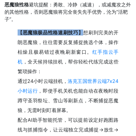
恶魔狼性格
避坑提醒：勇敢、冷静（减速），或减魔攻之外
的其他性格，否则恶魔狼将完全丧失先手优势，沦为“活靶
子”。
【恶魔狼极品性格速刷技巧】
想刷到完美的开
朗恶魔狼，往往需要反复捕捉挑选个体，操作
枯燥且极易错过夜晚刷新窗口。
红手指云手
机
，全天候持续挂机，帮你轻松代练完成这些
繁琐操作：
通过24小时云端挂机，
洛克王国世界云端7x24
小时运行
，即使手机关机也能自动在夜晚时段
蹲守圣羽祭坛、雪山等刷新点，不断捕捉恶魔
狼，无需时刻盯着屏幕。
配合AI助手智能托管，可以提前设定好跑图路
线与抓捕指令，让云端独立完成捕捉→放生→