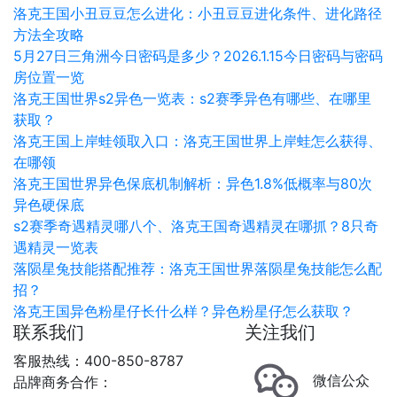
洛克王国小丑豆豆怎么进化：小丑豆豆进化条件、进化路径
方法全攻略
5月27日三角洲今日密码是多少？2026.1.15今日密码与密码
房位置一览
洛克王国世界s2异色一览表：s2赛季异色有哪些、在哪里
获取？
洛克王国上岸蛙领取入口：洛克王国世界上岸蛙怎么获得、
在哪领
洛克王国世界异色保底机制解析：异色1.8%低概率与80次
异色硬保底
s2赛季奇遇精灵哪八个、洛克王国奇遇精灵在哪抓？8只奇
遇精灵一览表
落陨星兔技能搭配推荐：洛克王国世界落陨星兔技能怎么配
招？
洛克王国异色粉星仔长什么样？异色粉星仔怎么获取？
联系我们
关注我们
客服热线：400-850-8787
微信公众
品牌商务合作：