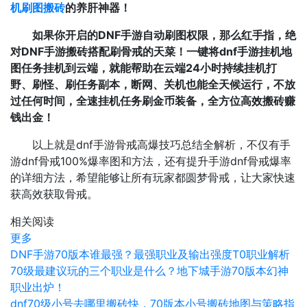
机刷图搬砖
的养肝神器！
如果你开启的DNF手游自动刷图权限，那么红手指，绝
对DNF手游搬砖搭配刷骨戒的天菜！一键将dnf手游挂机地
图任务挂机到云端，就能帮助在云端24小时持续挂机打
野、刷怪、刷任务副本，断网、关机也能全天候运行，不放
过任何时间，全速挂机任务刷金币装备，全方位高效搬砖赚
钱出金！
以上就是dnf手游骨戒高爆技巧总结全解析，不仅有手
游dnf骨戒100%爆率图和方法，还有提升手游dnf骨戒爆率
的详细方法，希望能够让所有玩家都圆梦骨戒，让大家快速
获高效获取骨戒。
相关阅读
更多
DNF手游70版本谁最强？最强职业及输出强度T0职业解析
70级最建议玩的三个职业是什么？地下城手游70版本幻神
职业出炉！
dnf70级小号去哪里搬砖快，70版本小号搬砖地图与策略指