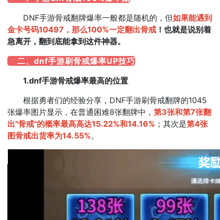
DNF手游骨戒翻牌爆率一般都是随机的，但
如果能遇到
金卡号码10497，那么100%一定翻出骨戒
！也就是说别着
急离开，翻到底能拿到这件神器。
二、dnf手游刷骨戒爆率UP技巧
1.dnf手游骨戒爆率最高的位置
根据勇者们的经验分享，DNF手游刷骨戒翻牌的1045
张爆率图片显示，在普通困难8张翻牌中，
第3张和第7张翻
出"骨戒"的概率最高高达15.22%和14.16%
；其次是
第4张
图骨戒出货率为14.55%
。