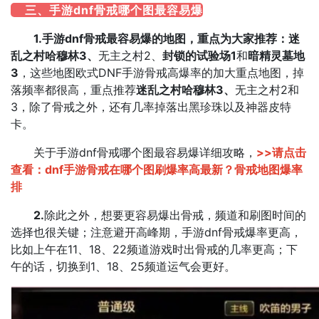
三、手游dnf骨戒哪个图最容易爆
1.手游dnf骨戒最容易爆的地图，重点为大家推荐：迷
乱之村哈穆林3、
无主之村2、
封锁的试验场‌1
和
暗精灵墓地
3
，这些地图欧式DNF手游骨戒高爆率的加大重点地图，掉
落频率都很高，重点推荐
迷乱之村哈穆林3、
无主之村2和
3，除了骨戒之外，还有几率掉落出黑珍珠以及神器皮特
卡。
关于手游dnf骨戒哪个图最容易爆详细攻略，
>>请点击
查看：
dnf手游骨戒在哪个图刷爆率高最新？骨戒地图爆率
排
2.
除此之外，想要更容易爆出骨戒，频道和刷图时间的
选择也很关键；注意避开高峰期，手游dnf骨戒爆率更高，
比如上午在11、18、22频道游戏时出骨戒的几率更高；下
午的话，切换到1、18、25频道运气会更好。