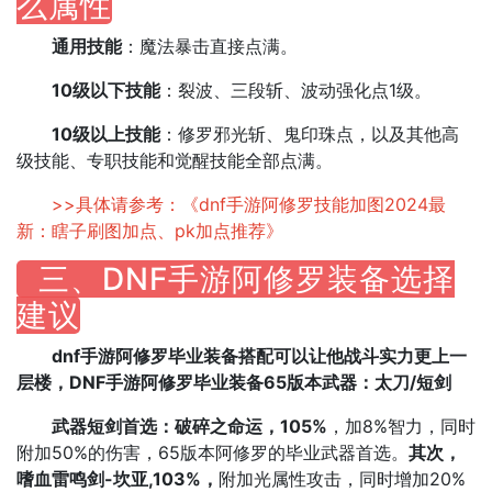
么属性
通用技能
‌：魔法暴击直接点满。
10级以下技能
‌：裂波、三段斩、波动强化点1级。
10级以上技能
‌：修罗邪光斩、鬼印珠点，以及其他高
级技能、专职技能和觉醒技能全部点满‌。
>>具体请参考：《
dnf手游阿修罗技能加图2024最
新：瞎子刷图加点、pk加点推荐
》
三、DNF手游阿修罗装备选择
建议
dnf手游阿修罗毕业装备搭配可以让他战斗实力更上一
层楼，DNF手游阿修罗毕业装备65版本武器：太刀/短剑
武器短剑首选：破碎之命运，105%
，加8%智力，同时
附加50%的伤害，65版本阿修罗的毕业武器首选。
其次，
嗜血雷鸣剑-坎亚,103%，
附加光属性攻击，同时增加20%