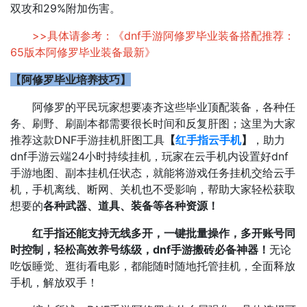
双攻和29%附加伤害。
>>具体请参考：《
dnf手游阿修罗毕业装备搭配推荐：
65版本阿修罗毕业装备最新
》
【阿修罗毕业培养技巧】
阿修罗的平民玩家想要凑齐这些毕业顶配装备，各种任
务、刷野、刷副本都需要很长时间和反复肝图；这里为大家
推荐这款DNF手游挂机肝图工具
【
红手指云手机
】
，助力
dnf手游云端24小时持续挂机，玩家在云手机内设置好dnf
手游地图、副本挂机任状态，就能将游戏任务挂机交给云手
机，手机离线、断网、关机也不受影响，帮助大家轻松获取
想要的
各种武器、道具、装备等各种资源！
红手指还能支持无线多开，一键批量操作，多开账号同
时控制，轻松高效养号练级，dnf手游搬砖必备神器！
无论
吃饭睡觉、逛街看电影，都能随时随地托管挂机，全面释放
手机，解放双手！