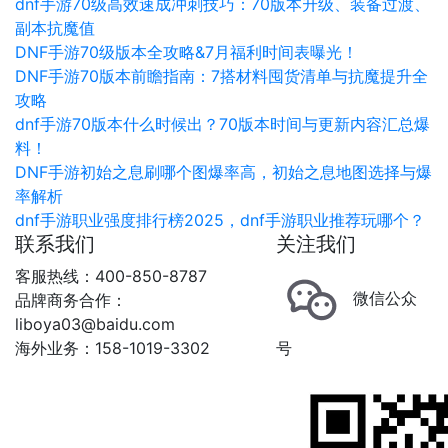
dnf手游70级高效速成冲刺技巧：70版本升级、装备过渡、
副本抗魔值
DNF手游70级版本全攻略&7月福利时间表曝光！
DNF手游70版本前瞻指南：7搭材料囤货清单与抗魔提升全
攻略
dnf手游70版本什么时候出？70版本时间与更新内容汇总爆
料！
DNF手游初始之息刷哪个图爆率高，初始之息地图选择与爆
率解析
dnf手游职业强度排行榜2025，dnf手游职业推荐玩哪个？
联系我们
关注我们
客服热线：400-850-8787
微信公众
品牌商务合作：
liboya03@baidu.com
海外业务：158-1019-3302
号