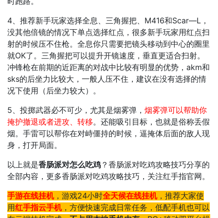
时跑路。
4、推荐新手玩家选择全息、三角握把、M416和Scar—L，
没其他倍镜的情况下单点选择红点，很多新手玩家用红点扫
射的时候压不住枪。全息你只需要把镜头移动到中心的圈里
就OK了。三角握把可以提升开镜速度，垂直更适合扫射。
冲锋枪在前期的近距离的对战中比较有明显的优势，akm和
sks的后坐力比较大，一般人压不住，建议在没有选择的情
况下使用（后坐力较大）。
5、投掷武器必不可少，尤其是烟雾弹，
烟雾弹可以帮助你
掩护撤退或者进攻、转移
。还能吸引目标，也就是俗称丢假
烟。手雷可以帮你在对峙僵持的时候，逼掩体后面的敌人现
身，打开局面。
以上就是
香肠派对怎么吃鸡
？香肠派对吃鸡攻略技巧分享的
全部内容，更多香肠派对吃鸡攻略技巧，关注红手指官网。
手游在线挂机
，游戏24小时
全天候在线挂机
，推荐大家使
用
红手指云手机
，方便快速完成日常任务，低配手机也可以