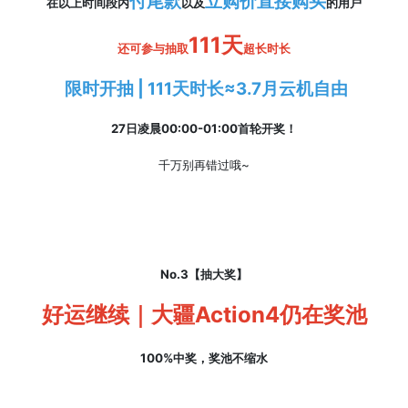
付尾款
立购价直接购买
在以上时间段内
以及
的用户
111天
还可参与抽取
超长时长
限时开抽 | 111天时长≈3.7月云机自由
27日凌晨
00:00-01:00
首轮开奖！
千万别再错过哦~
No.3【抽大奖】
好运继续｜大疆Action4仍在奖池
100%中奖，奖池不缩水