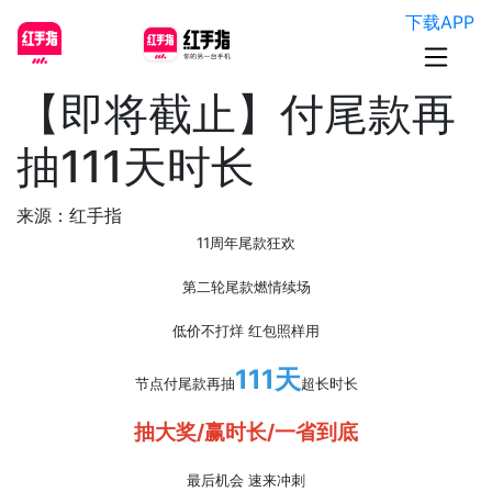
下载APP
【即将截止】付尾款再
抽111天时长
来源：红手指
11周年尾款狂欢
第二轮尾款燃情续场
低价不打烊 红包照样用
111天
节点付尾款再
抽
超长时长
抽大奖/赢时长/一省到底
最后机会 速来冲刺