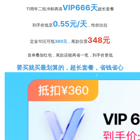
VIP666天
11周年二轮冲刺再添
超长套餐
0.55元/天
到手价低至
，性价比拉
348元
定金10元可抵
360元
，尾款仅需
首单叠加红包，尾款还能再省一笔，到手价更低
要买就买最划算的，超长套餐，省钱省心