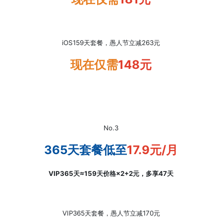
iOS
159
天
套餐，
愚人节
立减263元
现在仅需
148元
No.3
365天套餐低至
17.9元/月
VIP365天≈159天价格×2+2元，多享47天
VIP365天套餐，愚人节立减170元