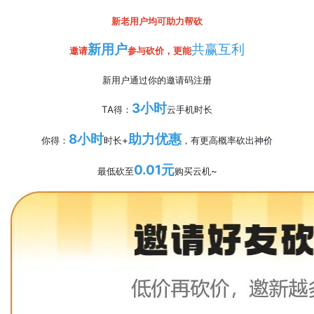
新老用户均可助力帮砍
新用户
共赢互利
邀请
参与砍价，更能
新用户通过你的邀请码注册
3小时
TA得：
云手机时长
8小时
助力优惠
你得：
时长+
，有更高概率砍出神价
0.01元
最低砍至
购买云机~