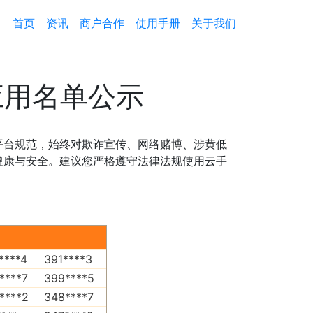
首页
资讯
商户合作
使用手册
关于我们
应用名单公示
平台规范，始终对欺诈宣传、网络赌博、涉黄低
健康与安全。建议您严格遵守法律法规使用云手
****4
391****3
****7
399****5
****2
348****7