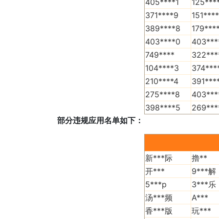
405****1
125***
371****9
151****
389****8
179***
403****0
403***
749****
322***
104****3
374***
210****4
391***
275****8
403***
398****5
269***
部分违规应用名单如下：
新***际
擼**
开***
9***解
5***p
3***乐
汤***频
A***
香***版
玩***