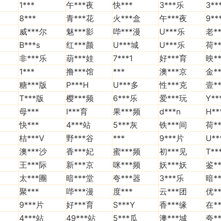
1***
午***夜
快***
3***乐
3**
8***
青***花
火***盒
午***夜
9**
威***尔
魅
‎***影
哔***漫
U***乐
老*
B***s
红***颜
U***城
U***乐
荷*
非***乐
葫***娃
7***1
好***育
映*
1***
撸***馆
***
澳***京
金*
糖***版
P***H
U***多
性***克
壹*
T***版
樱***频
6***乐
爱***玩
Y**
母***
I***育
果***频
d***n
H**
快***
4***站
5***灰
铁***间
荷*
桔***V
野***谷
***
9***片
U**
澳***沙
香***妃
蜜***频
初***见
T**
王***际
新***京
咪***频
妖***妖
鉴*
太***團
暗***堂
夸***器
3***乐
暗*
聚***
哔***漫
度***
云***团
优*
9***片
好***育
S***Y
香***缘
在**
4***站
49***站
5***瓜
澳***城
夸*