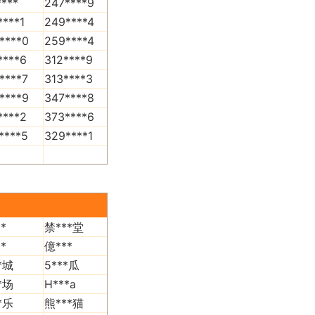
****
247****9
****1
249****4
****0
259****4
****6
312****9
****7
313****3
****9
347****8
****2
373****6
****5
329****1
*
禁***堂
*
億***
*城
5***瓜
*场
H***a
*乐
熊***猫