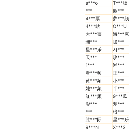
a***o
T***版
***
微***
4***票
萝***频
4***站
O***U
大***票
海***克
珊***
拔***
星***乐
사***
天***
玫***
1***
潮***
看***频
正***
黄***频
小***
她***频
半***
红***频
9***瓜
影***
梦***
***
暗***
胜***际
星***乐
9***N
X***S