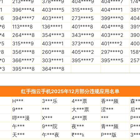
*1
213****9
378****9
404****9
404****7
174
1
396****4
403****5
315****5
404****1
381
*6
394****7
403****1
273****5
399****0
404
*6
113****8
136****1
401****8
404****8
391
*4
264****8
354****3
343****9
403****2
390
*5
315****9
403****1
373****0
401****2
400
*8
356****8
260****8
405****2
297****0
158
*0
366****7
303****1
395****7
395****5
257
*3
395****8
364****8
红手指云手机2025年12月部分违规应用名单
H***
3***乐
4***票
香***频
森**
9***
***
大***票
涩***
后**
哔***漫
X***
4***票
***
P**
午***
9***院
夜***
青***频
P**
天***
午***夜
₹
***𝔨
P***版
3**