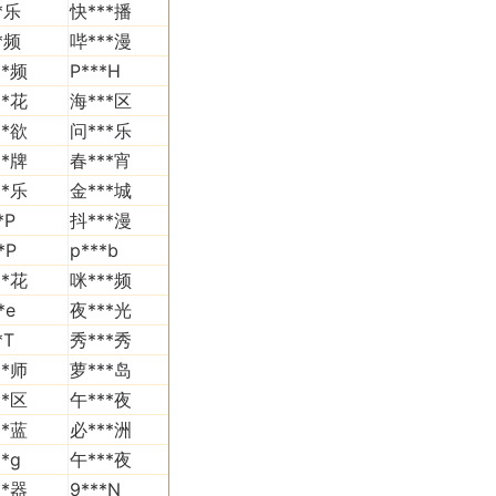
*乐
快***播
*频
哔***漫
**频
P***H
**花
海***区
**欲
问***乐
**牌
春***宵
**乐
金***城
*P
抖***漫
*P
p***b
**花
咪***频
*e
夜***光
*T
秀***秀
**师
萝***岛
**区
午***夜
**蓝
必***洲
*g
午***夜
**器
9***N