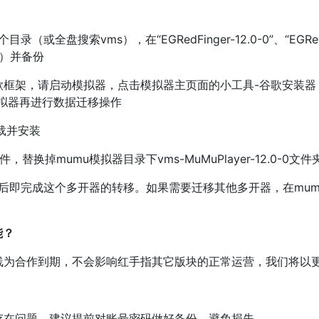
？
或全盘搜索vms），在“EGRedFinger-12.0-0”、“EGRedF
器）并备份
架，请启动模拟器，点击模拟器主页面的小工具-谷歌安装器
模拟器再进行数据迁移操作
载并安装
，替换掉mumu模拟器目录下vms-MuMuPlayer-12.0-0
后即完成这个多开器的转移。如果需要迁移其他多开器，在mum
能？
合作到期，不会影响红手指其它版块的正常运营，我们将以更
在问题，建议提前对账号密码做好备份，避免损失