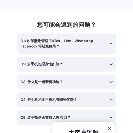
您可能会遇到的问题？
Q1: 如何批量管理 TikTok、Line、WhatsApp、
Facebook 等社媒账号？
Redfinger 支持 PC 端群控、批量操作和云机同步功能，可帮助跨境企业高效管理多个社媒账号。通过模拟真实设备登录，有效规避平台的登录限制和封禁风险，全面保护账号安全，降低损失风险。
Q2: 云手机的拟真性如何？
Redfinger 云手机的设备环境拟真参数高达 900+，配备本地独立 IP，完全模拟真实手机的硬件和网络环境，甚至在性能和稳定性上超越真机，满足高要求的运营场景。
Q3: 什么是一键新机功能？
一键新机功能可快速重置云手机的环境和参数信息，包括 IMEI、MAC 地址、安卓 ID、设备型号 等硬件信息。单台云手机可反复模拟不同的真机环境，同时支持批量新机操作，显著提升效率与便捷性。
Q4: 云手机相比主板机有哪些优势？
• 成本更低：主板机需要一次性硬件投入，以及后续的电费、人力、宽带成本。而云手机按需购买，费用低廉，到期支持退订，灵活高效。 • 数据更安全：云手机数据存储于云端，无需上传至本地。通过云端调取数据、终端显示信息，确保数据可用不可取，信息更加安全可靠。 • 性能更强：云手机支持灵活选择套餐级别、系统版本和机房位置，可根据需求进行无限扩展，提供流畅稳定的高性能体验。
Q5: 红手指是否支持 API 接口？
×
海外版红手指目前提供一键新机、IP 代理配置等 API 功能，支持根据客户的具体需求进行 API 定制化开发。 如有定制需求，请联系我们： 邮箱: business@redfinger.com Telegram: @RedfingerCloudPhone
大客户采购